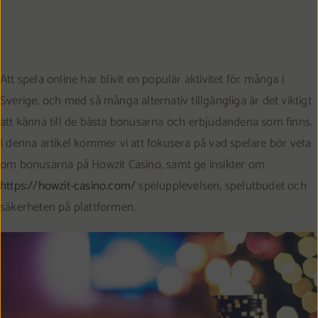
Att spela online har blivit en populär aktivitet för många i
Sverige, och med så många alternativ tillgängliga är det viktigt
att känna till de bästa bonusarna och erbjudandena som finns.
I denna artikel kommer vi att fokusera på vad spelare bör veta
om bonusarna på Howzit Casino, samt ge insikter om
https://howzit-casino.com/
spelupplevelsen, spelutbudet och
säkerheten på plattformen.