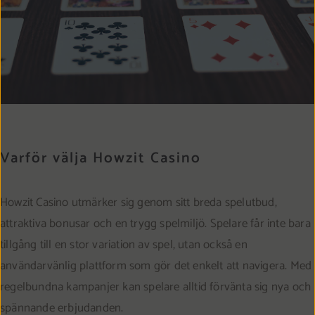
Varför välja Howzit Casino
Howzit Casino utmärker sig genom sitt breda spelutbud,
attraktiva bonusar och en trygg spelmiljö. Spelare får inte bara
tillgång till en stor variation av spel, utan också en
användarvänlig plattform som gör det enkelt att navigera. Med
regelbundna kampanjer kan spelare alltid förvänta sig nya och
spännande erbjudanden.