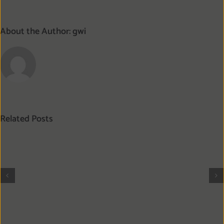
bör
veta
About the Author:
gwi
Related Posts
Betvip
Die
casino:
historische
descubre
Entwicklung
los
des
mejores
Glücksspiels
bonos
Ein
de
Überblick
bienvenida
durch