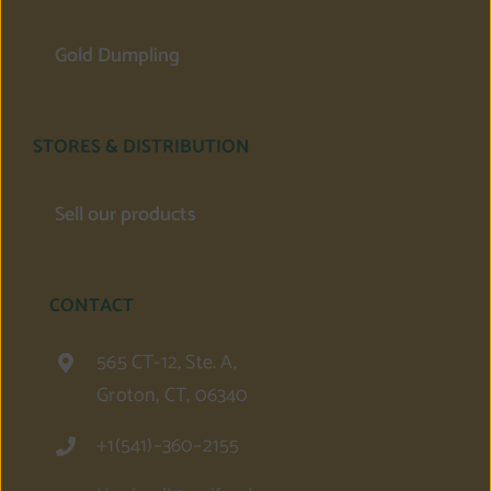
Gold Dumpling
STORES & DISTRIBUTION
Sell our products
CONTACT
565 CT-12, Ste. A,
Groton, CT, 06340
+1(541)–360–2155