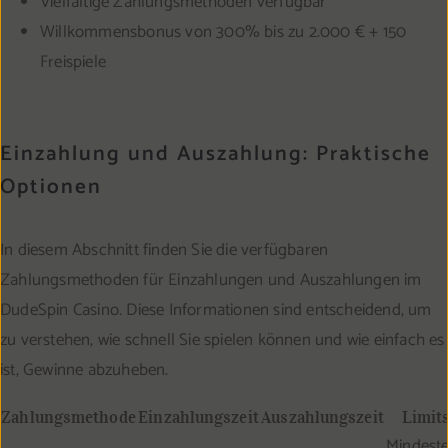
Vielfältige Zahlungsmethoden verfügbar
Willkommensbonus von 300% bis zu 2.000 € + 150
Freispiele
Einzahlung und Auszahlung: Praktische
Optionen
In diesem Abschnitt finden Sie die verfügbaren
Zahlungsmethoden für Einzahlungen und Auszahlungen im
DudeSpin Casino. Diese Informationen sind entscheidend, um
zu verstehen, wie schnell Sie spielen können und wie einfach es
ist, Gewinne abzuheben.
Zahlungsmethode
Einzahlungszeit
Auszahlungszeit
Limit
Mindest