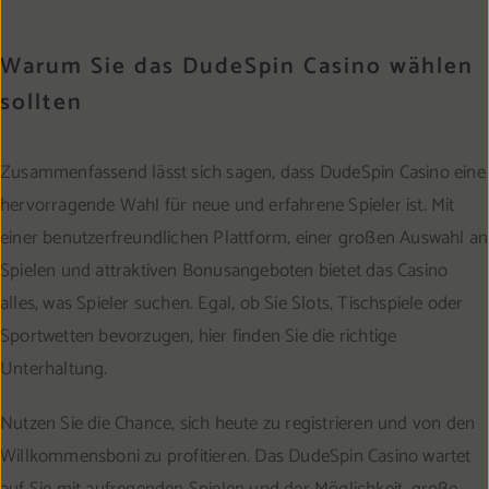
Warum Sie das DudeSpin Casino wählen
sollten
Zusammenfassend lässt sich sagen, dass DudeSpin Casino eine
hervorragende Wahl für neue und erfahrene Spieler ist. Mit
einer benutzerfreundlichen Plattform, einer großen Auswahl an
Spielen und attraktiven Bonusangeboten bietet das Casino
alles, was Spieler suchen. Egal, ob Sie Slots, Tischspiele oder
Sportwetten bevorzugen, hier finden Sie die richtige
Unterhaltung.
Nutzen Sie die Chance, sich heute zu registrieren und von den
Willkommensboni zu profitieren. Das DudeSpin Casino wartet
auf Sie mit aufregenden Spielen und der Möglichkeit, große