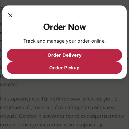
Επιτυχίες και Αποτυχίες στον Τζόγο
Order Now
Οι διάσημοι τζογαδόροι βιώνουν μια σειρά από επιτυχίες
και αποτυχίες στη διάρκεια της καριέρας τους. Μπορεί να
προέρχονται από διαφορετικά υπόβαθρα, αλλά ένα κοινό
Track and manage your order online.
σημείο μεταξύ τους είναι η ικανότητα να διαχειρίζονται τις
Order Delivery
ήττες. Πολλοί από αυτούς κατανοούν ότι οι αποτυχίες είναι
ένα αναπόφευκτο κομμάτι της διαδικασίας και αντιδρούν
Order Pickup
με έναν τρόπο που τους βοηθά να επιστρέψουν πιο
δυνατοί.
Για παράδειγμα, ο Τζέιμς Μπρονσον, γνωστός για τις
εντυπωσιακές του νίκες, έχει επίσης ζήσει δύσκολες
στιγμές. Ωστόσο, η ικανότητά του να ανακάμπτει από τις
ήττες του τον έχει καταστήσει ένα σύμβολο της