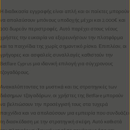
Η διαδικασία εγγραφής είναι απλή και οι παίκτες μπορούν
να απολαύσουν μπόνους υποδοχής μέχρι και 2.000€ και
300 δωρεάν περιστροφές. Αυτό παρέχει στους νέους
χρήστες την ευκαιρία να εξερευνήσουν την πλατφόρμα
και τα παιχνίδια της χωρίς σημαντικό ρίσκο. Επιπλέον, οι
γρήγορες και ασφαλείς συναλλαγές καθιστούν την
Betflare Cyprus μια ιδανική επιλογή για σύγχρονους
τζογαδόρους.
Ανακαλύπτοντας τα μυστικά και τις στρατηγικές των
διάσημων τζογαδόρων, οι χρήστες της Betflare μπορούν
να βελτιώσουν την προσέγγισή τους στα τυχερά
παιχνίδια και να απολαύσουν μια εμπειρία που συνδυάζει
τη διασκέδαση με την στρατηγική σκέψη. Αυτό καθιστά