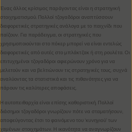
Ένας άλλος κρίσιμος παράγοντας είναι η στρατηγική
στοιχηματισμού. Πολλοί τζογαδόροι αναπτύσσουν
διαφορετικές στρατηγικές ανάλογα με το παιχνίδι που
παίζουν. Για παράδειγμα, οι στρατηγικές που
χρησιμοποιούνται στο πόκερ μπορεί να είναι εντελώς
διαφορετικές από αυτές στο μπλάκτζακ ή στη ρουλέτα. Οι
επιτυχημένοι τζογαδόροι αφιερώνουν χρόνο για να
μελετούν και να βελτιώνουν τις στρατηγικές τους, συχνά
αναλύοντας τα στατιστικά και τις πιθανότητες για να
πάρουν τις καλύτερες αποφάσεις.
Η αυτοπειθαρχία είναι επίσης καθοριστική. Πολλοί
διάσημοι τζογαδόροι γνωρίζουν πότε να σταματήσουν,
αποφεύγοντας έτσι το φαινόμενο του ‘κυνηγιού’ των
χαμένων στοιχημάτων. Η ικανότητα να αναγνωρίζουν