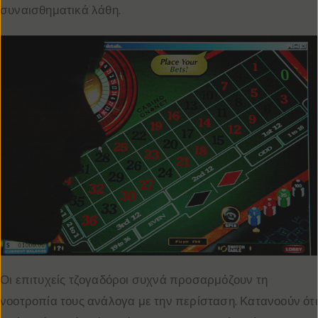
συναισθηματικά λάθη.
Οι επιτυχείς τζογαδόροι συχνά προσαρμόζουν τη
νοοτροπία τους ανάλογα με την περίσταση. Κατανοούν ότι