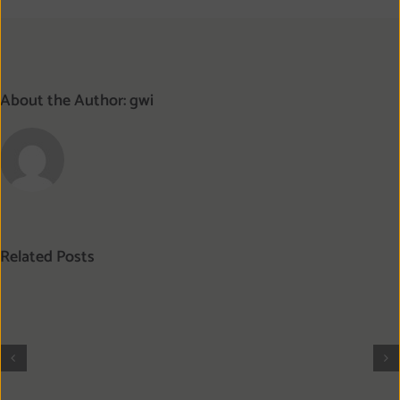
ja
150
ilmaiskierrosta
About the Author:
gwi
Related Posts
Betvip
Die
casino:
historische
descubre
Entwicklung
los
des
mejores
Glücksspiels
bonos
Ein