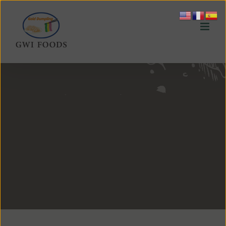
Skip
to
content