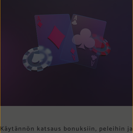
Käytännön katsaus bonuksiin, peleihin ja