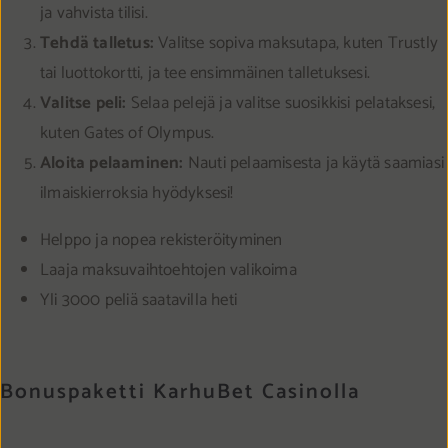
ja vahvista tilisi.
Tehdä talletus:
Valitse sopiva maksutapa, kuten Trustly
tai luottokortti, ja tee ensimmäinen talletuksesi.
Valitse peli:
Selaa pelejä ja valitse suosikkisi pelataksesi,
kuten Gates of Olympus.
Aloita pelaaminen:
Nauti pelaamisesta ja käytä saamiasi
ilmaiskierroksia hyödyksesi!
Helppo ja nopea rekisteröityminen
Laaja maksuvaihtoehtojen valikoima
Yli 3000 peliä saatavilla heti
Bonuspaketti KarhuBet Casinolla