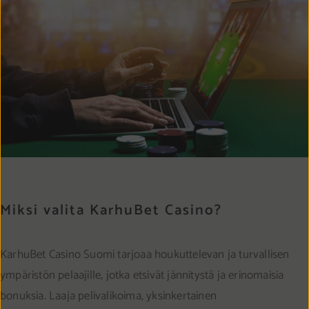
Miksi valita KarhuBet Casino?
KarhuBet Casino Suomi tarjoaa houkuttelevan ja turvallisen
ympäristön pelaajille, jotka etsivät jännitystä ja erinomaisia
bonuksia. Laaja pelivalikoima, yksinkertainen