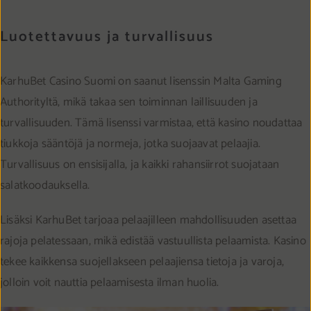
Luotettavuus ja turvallisuus
KarhuBet Casino Suomi on saanut lisenssin Malta Gaming
Authorityltä, mikä takaa sen toiminnan laillisuuden ja
turvallisuuden. Tämä lisenssi varmistaa, että kasino noudattaa
tiukkoja sääntöjä ja normeja, jotka suojaavat pelaajia.
Turvallisuus on ensisijalla, ja kaikki rahansiirrot suojataan
salatkoodauksella.
Lisäksi KarhuBet tarjoaa pelaajilleen mahdollisuuden asettaa
rajoja pelatessaan, mikä edistää vastuullista pelaamista. Kasino
tekee kaikkensa suojellakseen pelaajiensa tietoja ja varoja,
jolloin voit nauttia pelaamisesta ilman huolia.