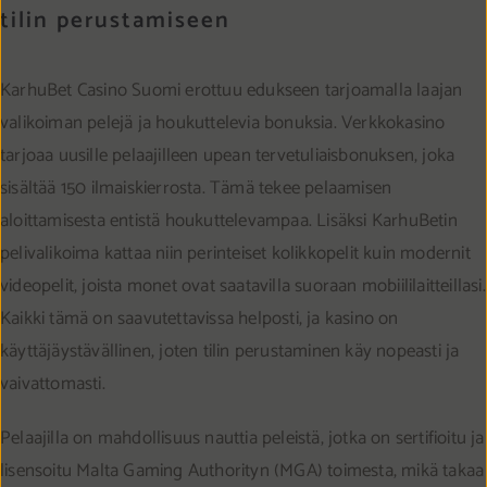
tilin perustamiseen
KarhuBet Casino Suomi erottuu edukseen tarjoamalla laajan
valikoiman pelejä ja houkuttelevia bonuksia. Verkkokasino
tarjoaa uusille pelaajilleen upean tervetuliaisbonuksen, joka
sisältää 150 ilmaiskierrosta. Tämä tekee pelaamisen
aloittamisesta entistä houkuttelevampaa. Lisäksi KarhuBetin
pelivalikoima kattaa niin perinteiset kolikkopelit kuin modernit
videopelit, joista monet ovat saatavilla suoraan mobiililaitteillasi.
Kaikki tämä on saavutettavissa helposti, ja kasino on
käyttäjäystävällinen, joten tilin perustaminen käy nopeasti ja
vaivattomasti.
Pelaajilla on mahdollisuus nauttia peleistä, jotka on sertifioitu ja
lisensoitu Malta Gaming Authorityn (MGA) toimesta, mikä takaa