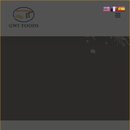
Skip
to
content