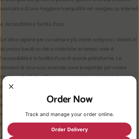
avanzata e di una maggiore tranquillità nel navigare su internet.
4. Accessibilità e facilità d’uso
Un’altra ragione per cui sempre più utenti scelgono i sistemi di
sicurezza basati su dati e statistiche in tempo reale è
l’accessibilità e la facilità d’uso di queste piattaforme. Le
soluzioni di sicurezza avanzata sono progettate per essere
intuitive e facili da utilizzare, consentendo agli utenti di
proteggere i propri dati senza dover affrontare complicati
processi di configurazione o installazione. Inoltre, molte di
Order Now
queste piattaforme offrono un’interfaccia utente intuitiva e
responsive, che consente agli utenti di monitorare e gestire la
Track and manage your order online.
propria sicurezza online in modo semplice e veloce.
Order Delivery