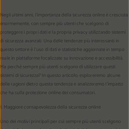
Negli ultimi anni, l’importanza della sicurezza online è cresciuta
enormemente, con sempre più utenti che scelgono di
proteggere i propri dati e la propria privacy utilizzando sistemi
di sicurezza avanzati. Una delle tendenze più interessanti in
questo settore è l’uso di dati e statistiche aggiornate in tempo
reale in piattaforme focalizzate su innovazione e accessibilità.
Ma perché sempre più utenti scelgono di utilizzare questi
sistemi di sicurezza? In questo articolo, esploreremo alcune
delle ragioni dietro questa tendenza e analizzeremo l’impatto
che ha sulla protezione online dei consumatori.
1. Maggiore consapevolezza della sicurezza online
Uno dei motivi principali per cui sempre più utenti scelgono