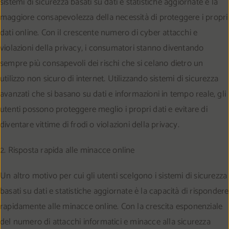
sistemi di sicurezza basati su dati e statistiche aggiornate è la
maggiore consapevolezza della necessità di proteggere i propri
dati online. Con il crescente numero di cyber attacchi e
violazioni della privacy, i consumatori stanno diventando
sempre più consapevoli dei rischi che si celano dietro un
utilizzo non sicuro di internet. Utilizzando sistemi di sicurezza
avanzati che si basano su dati e informazioni in tempo reale, gli
utenti possono proteggere meglio i propri dati e evitare di
diventare vittime di frodi o violazioni della privacy.
2. Risposta rapida alle minacce online
Un altro motivo per cui gli utenti scelgono i sistemi di sicurezza
basati su dati e statistiche aggiornate è la capacità di rispondere
rapidamente alle minacce online. Con la crescita esponenziale
del numero di attacchi informatici e minacce alla sicurezza