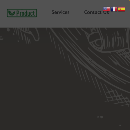
Services
Contact Us