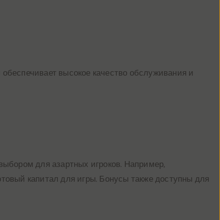
Ап обеспечивает высокое качество обслуживания и
выбором для азартных игроков. Например,
ртовый капитал для игры. Бонусы также доступны для