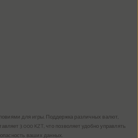
словиями для игры. Поддержка различных валют,
авляет 3 000 KZT, что позволяет удобно управлять
опасность ваших данных.