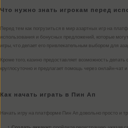
Что нужно знать игрокам перед исп
Перед тем как погрузиться в мир азартных игр на плат
использования и бонусных предложений, которые могут 
игры, что делает его привлекательным выбором для аза
Кроме того, казино предоставляет возможность делать 
круглосуточно и предлагает помощь через онлайн-чат 
Как начать играть в Пин Ап
Начать игру на платформе Пин Ап довольно просто и тр
Создать аккаунт:
пройдите регистрацию, указав с