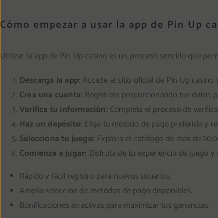
Cómo empezar a usar la app de Pin Up ca
Utilizar la app de Pin Up casino es un proceso sencillo que per
Descarga la app:
Accede al sitio oficial de Pin Up casino
Crea una cuenta:
Regístrate proporcionando tus datos p
Verifica tu información:
Completa el proceso de verifica
Haz un depósito:
Elige tu método de pago preferido y re
Selecciona tu juego:
Explora el catálogo de más de 2000
Comienza a jugar:
Disfruta de tu experiencia de juego y 
Rápido y fácil registro para nuevos usuarios.
Amplia selección de métodos de pago disponibles.
Bonificaciones atractivas para maximizar tus ganancias.