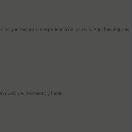
cios que mejoran la experiencia del usuario. Aquí hay algunas
 en cualquier momento y lugar.