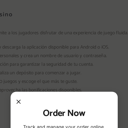
sino
mite a los jugadores disfrutar de una experiencia de juego fluid
 y descarga la aplicación disponible para Android o iOS.
ersonales y crea un nombre de usuario y contraseña.
ción para garantizar la seguridad de tu cuenta.
aliza un depósito para comenzar a jugar.
 juegos y escoge el que más te guste.
aprovecha las bonificaciones disponibles.
Order Now
Track and manage your order online.