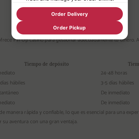
Order Delivery
Order Pickup
ofrece Pin Up casino para gestionar adecuadamente tu dinero. A
Tiempo de depósito
Tiem
mediato
24-48 horas
 días hábiles
3-5 días hábiles
tantáneo
De inmediato
mediato
De inmediato
de manera rápida y confiable, lo que es esencial para una expe
r su aventura con una gran ventaja.