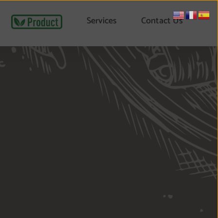
Services
Contact Us