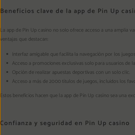
Beneficios clave de la app de Pin Up cas
La app de Pin Up casino no solo ofrece acceso a una amplia var
ventajas que destacan:
Interfaz amigable que facilita la navegación por los juegos
Acceso a promociones exclusivas solo para usuarios de la
Opción de realizar apuestas deportivas con un solo clic.
Acceso a más de 2000 títulos de juegos, incluidos los favo
Estos beneficios hacen que la app de Pin Up casino sea una ex
Confianza y seguridad en Pin Up casino