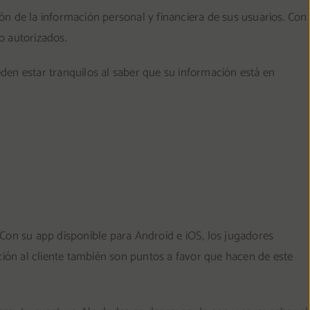
ón de la información personal y financiera de sus usuarios. Con
o autorizados.
den estar tranquilos al saber que su información está en
on su app disponible para Android e iOS, los jugadores
nción al cliente también son puntos a favor que hacen de este