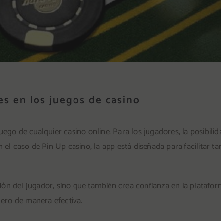
es en los juegos de casino
ego de cualquier casino online. Para los jugadores, la posibilid
 el caso de Pin Up casino, la app está diseñada para facilitar t
ión del jugador, sino que también crea confianza en la plataf
nero de manera efectiva.