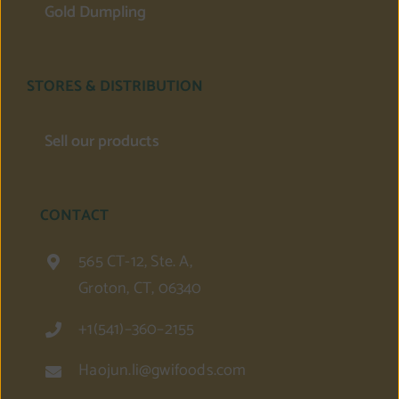
Gold Dumpling
STORES & DISTRIBUTION
Sell our products
CONTACT
565 CT-12, Ste. A,
Groton, CT, 06340
+1(541)–360–2155
Haojun.li@gwifoods.com