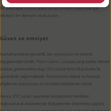
Bu avantajlar, Pinco Casino’yu tercih eden oyuncular için
etkileyici bir deneyim oluşturuyor.
Güven ve emniyet
Kumarhanelerde güvenlik, her oyuncunun en önemli
kaygılarından biridir. Pinco Casino, Curaçao yargı yetkisi altında
faaliyet göstermekte olup, OGL/2024/1516/0841 lisansı ile
güvenilirlik sağlamaktadır. Kullanıcıların kişisel ve finansal
bilgilerinin korunması, en öncelikli hedeflerden biridir.
Ayrıca, KYC süreci sayesinde kullanıcıların kimlikleri
doğrulanarak dolandırıcılık faaliyetlerinin önlenmesi sağlanır.