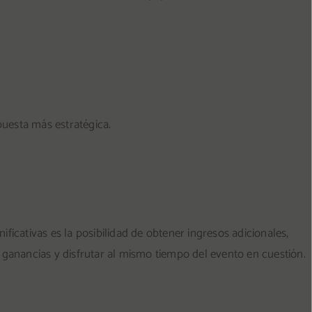
puesta más estratégica.
ficativas es la posibilidad de obtener ingresos adicionales,
ganancias y disfrutar al mismo tiempo del evento en cuestión.