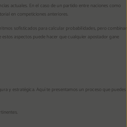
encias actuales. En el caso de un partido entre naciones como
torial en competiciones anteriores.
ritmos sofisticados para calcular probabilidades, pero combinar
de estos aspectos puede hacer que cualquier apostador gane
gura y estratégica. Aquí te presentamos un proceso que puedes
tinentes.