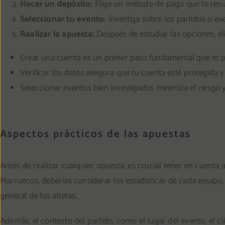
Hacer un depósito:
Elige un método de pago que te result
Seleccionar tu evento:
Investiga sobre los partidos o eve
Realizar la apuesta:
Después de estudiar las opciones, e
Crear una cuenta es un primer paso fundamental que te pe
Verificar los datos asegura que tu cuenta esté protegida y 
Seleccionar eventos bien investigados minimiza el riesgo y
Aspectos prácticos de las apuestas
Antes de realizar cualquier apuesta, es crucial tener en cuenta 
Marruecos, deberías considerar las estadísticas de cada equipo, 
general de los atletas.
Además, el contexto del partido, como el lugar del evento, el cli