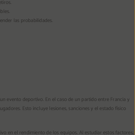
tiros.
bles.
ender las probabilidades.
 un evento deportivo. En el caso de un partido entre Francia y
ugadores. Esto incluye lesiones, sanciones y el estado físico
ivo en el rendimiento de los equipos. Al estudiar estos factores,