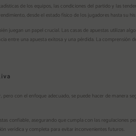
dísticas de los equipos, las condiciones del partido y las tend
endimiento, desde el estado físico de los jugadores hasta su his
én juegan un papel crucial. Las casas de apuestas utilizan algo
encia entre una apuesta exitosa y una pérdida. La comprensión 
iva
or, pero con el enfoque adecuado, se puede hacer de manera se
tas confiable, asegurando que cumpla con las regulaciones per
n verídica y completa para evitar inconvenientes futuros.