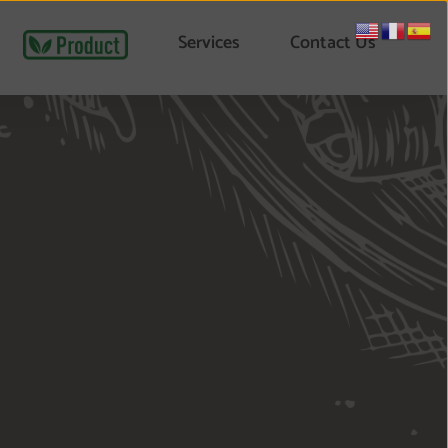
Services
Contact Us