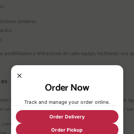
to.
iciones similares.
ación.
e.
as posibilidades y limitaciones de cada equipo, facilitando una a
vas
Order Now
én ofrecen beneficios adicionales. Una de las ventajas más signi
Track and manage your order online.
on una buena estrategia, los apostadores pueden maximizar sus 
Order Delivery
s correctamente.
Order Pickup
mas.