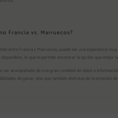
taforma.
mo Francia vs. Marruecos?
tido entre Francia y Marruecos, puede ser una experiencia muy
disponibles, lo que te permite encontrar la opción que mejor se
ele ser acompañado de una gran cantidad de datos e informació
ibilidades de ganar, sino que también disfrutas de la emoción de