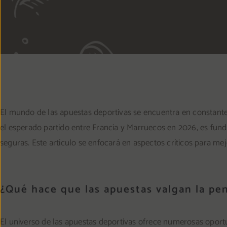
El mundo de las apuestas deportivas se encuentra en constante 
el esperado partido entre Francia y Marruecos en 2026, es fund
seguras. Este artículo se enfocará en aspectos críticos para me
¿Qué hace que las apuestas valgan la pen
El universo de las apuestas deportivas ofrece numerosas oportu