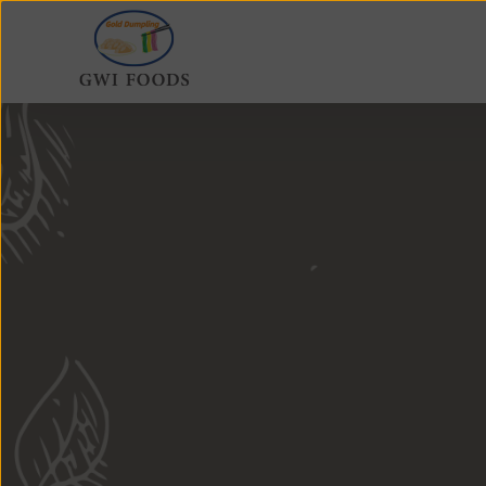
Skip
to
content