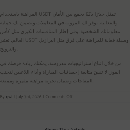
المراهنة باستخدام USDT تمثل خيارًا ذكيًا يجمع بين الأمان
والفعالية. توفر لك المرونة في المعاملات وتضمن لك حماية
معلوماتك الشخصية. وفي إطار المنافسات الكبرى مثل كأس
العالم، تعتبر USDT وسيلة فعالة للمراهنة على فرق مثل البرازيل
والنرويج.
من خلال اتباع استراتيجيات مدروسة، يمكنك زيادة فرصك في
الفوز. لا تنسَ متابعة إحصائيات المباراة وأداء اللاعبين لتجنب
المفاجآت وضمان تجربة مراهنة مثمرة وممتعة.
on
By
gwi
|
July 3rd, 2026
|
Comments Off
USDT
betting:
استراتيجيات
آمنة
Share This Article