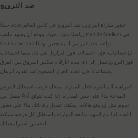
ضد النرويج
تعتبر مباراة البرازيل ضد النرويج في كأس العالم 2026 حدثًا
رياضيًا مثيرًا، حيث يتوقع أن يشهد ملعب MetLife Stadium في
East Rutherford تواجد عدد كبير من المشجعين. وفقًا
للإحصائيات، فإن احتمالات فوز البرازيل هي 1.9، بينما احتمالات
فوز النرويج تصل إلى 4.1. هذه الأرقام تعكس الفروق بين الفرق
وتساعدك في اتخاذ القرار الصحيح عند تقديم الرهان.
المراهنة المباشرة خلال المباراة تمنحك فرصة استغلال الفرص
المتاحة بناءً على سير المباراة. إذا كنت تتوقع أداءً مميزًا من
نجوم مثل إيرلينغ هالاند، يمكنك تعديل رهاناتك بناءً على تطور
اللعبة. لذا من المهم متابعة المباراة واستغلال كل فرصة ممكنة
لتحسين استراتيجياتك.