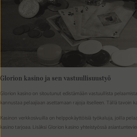
Glorion kasino ja sen vastuullisuustyö
Glorion kasino on sitoutunut edistämään vastuullista pelaamista j
kannustaa pelaajiaan asettamaan rajoja itselleen. Tällä tavoin 
Kasinon verkkosivuilla on helppokäyttöisiä työkaluja, joilla pelaa
kasino tarjoaa. Lisäksi Glorion kasino yhteistyössä asiantuntevi