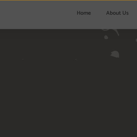
Home
About Us