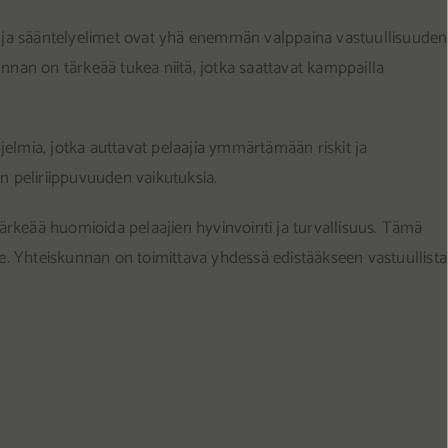
at ja sääntelyelimet ovat yhä enemmän valppaina vastuullisuuden
unnan on tärkeää tukea niitä, jotka saattavat kamppailla
jelmia, jotka auttavat pelaajia ymmärtämään riskit ja
n peliriippuvuuden vaikutuksia.
tärkeää huomioida pelaajien hyvinvointi ja turvallisuus. Tämä
lle. Yhteiskunnan on toimittava yhdessä edistääkseen vastuullista