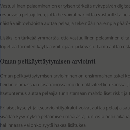
Vastuullinen pelaaminen on erityisen tärkeää nykypäivän digitaali
resursseja pelaajilleen, jotta he voivat harjoittaa vastuullista p
näistä vaihtoehdoista auttaa pelaajia tekemään parempia päätök
Lisäksi on tärkeää ymmärtää, että vastuullinen pelaaminen ei tar
lopettaa tai miten käyttää voittojaan järkevästi. Tämä auttaa e
Oman pelikäyttäytymisen arviointi
Oman pelikäyttäytymisen arvioiminen on ensimmäinen askel kohti v
heidän elämässään tasapainossa muiden aktiviteettien kanssa. Jos
Itsetuntemus auttaa pelaajia tunnistamaan mahdolliset riskit ja
Erilaiset kyselyt ja itsearviointityökalut voivat auttaa pelaaji
sisältää kysymyksiä pelaamisen määrästä, tunteista pelin aikana
hallinnassa vai onko syytä hakea lisätukea.