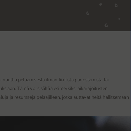
 nauttia pelaamisesta ilman liiallista panostamista tai
uksiaan. Tämä voi sisältää esimerkiksi aikarajoitusten
aluja ja resursseja pelaajilleen, jotka auttavat heitä hallitsemaan