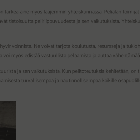
 on tärkeä aihe myös laajemmin yhteiskunnassa. Pelialan toimij
vät tietoisuutta peliriippuvuudesta ja sen vaikutuksista. Yhteisk
yvinvoinnista. Ne voivat tarjota koulutusta, resursseja ja tukioh
a voi myös edistää vastuullista pelaamista ja auttaa vähentämää
urista ja sen vaikutuksista. Kun pelitoteutuksia kehitetään, on 
elaamisesta turvallisempaa ja nautinnollisempaa kaikille osapuoli