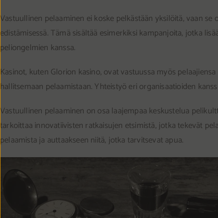
Vastuullinen pelaaminen ei koske pelkästään yksilöitä, vaan se
edistämisessä. Tämä sisältää esimerkiksi kampanjoita, jotka lisää
peliongelmien kanssa.
Kasinot, kuten Glorion kasino, ovat vastuussa myös pelaajiensa h
hallitsemaan pelaamistaan. Yhteistyö eri organisaatioiden kanss
Vastuullinen pelaaminen on osa laajempaa keskustelua pelikulttu
tarkoittaa innovatiivisten ratkaisujen etsimistä, jotka tekevät p
pelaamista ja auttaakseen niitä, jotka tarvitsevat apua.