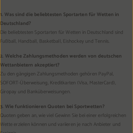
1. Was sind die beliebtesten Sportarten für Wetten in
Deutschland?
Die beliebtesten Sportarten für Wetten in Deutschland sind
Fußball, Handball, Basketball, Eishockey und Tennis.
2. Welche Zahlungsmethoden werden von deutschen
Wettanbietern akzeptiert?
Zu den gängigen Zahlungsmethoden gehören PayPal,
SOFORT-Überweisung, Kreditkarten (Visa, MasterCard),
Giropay und Banküberweisungen.
3. Wie funktionieren Quoten bei Sportwetten?
Quoten geben an, wie viel Gewinn Sie bei einer erfolgreichen
Wette erzielen können und variieren je nach Anbieter und