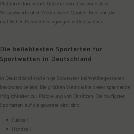
Plattform durchführt. Dabei erfahren Sie auch alles
Wissenswerte über Wettanbieter, Quoten, Boni und die
rechtlichen Rahmenbedingungen in Deutschland.
Die beliebtesten Sportarten für
Sportwetten in Deutschland
In Deutschland sind einige Sportarten bei Wettbegeisterten
besonders beliebt. Die größten Wettmärkte bieten spannende
Möglichkeiten zur Platzierung von Einsätzen. Die häufigsten
Sportarten, auf die gewettet wird, sind:
Fußball
Handball