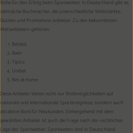
Rolle für den Erfolg beim Sportwetten. In Deutschland gibt es
zahlreiche Buchmacher, die unterschiedliche Wettmärkte,
Quoten und Promotions anbieten. Zu den bekanntesten
Wettanbietern gehören:
Bet365
Bwin
Tipico
Unibet
Bet-at-home
Diese Anbieter bieten nicht nur Wettmöglichkeiten auf
nationale und internationale Sportereignisse, sondern auch
attraktive Boni für Neukunden. Einhergehend mit dem
gewählten Anbieter ist auch die Frage nach der rechtlichen
Lage der Sportwetten. Sportwetten sind in Deutschland