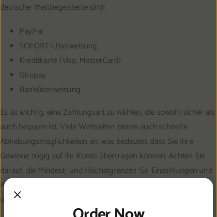
deutsche Wettbegeisterte sind:
PayPal
SOFORT-Überweisung
Kreditkarte (Visa, MasterCard)
Giropay
Banküberweisung
Es ist wichtig, eine Zahlungsart zu wählen, die sowohl sicher als
auch bequem ist. Viele Wettseiten bieten auch schnelle
Abhebungsmöglichkeiten an, was bedeutet, dass Sie Ihre
Gewinne zügig auf Ihr Konto übertragen können. Achten Sie
darauf, die Mindest- und Höchstgrenzen für Einzahlungen und
Auszahlungen bei verschiedenen Anbietern zu prüfen, um
unangenehme Überraschen zu vermeiden.
Order Now