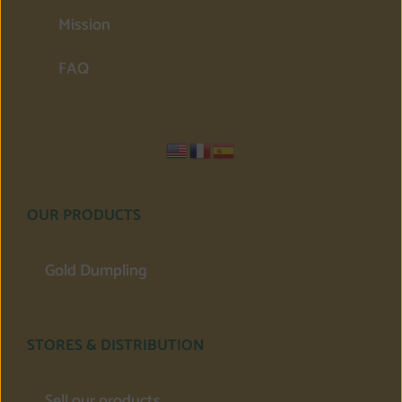
Mission
FAQ
OUR PRODUCTS
Gold Dumpling
STORES & DISTRIBUTION
Sell our products