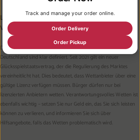
Track and manage your order online.
Legale Rahmenbedingungen und
Verantwortung beim Wetten
Order Delivery
Order Pickup
Die rechtlichen Rahmenbedingungen für Sportwetten in
Deutschland sind klar definiert. Seit 2021 gilt ein neuer
Glücksspielstaatsvertrag, der die Regulierung des Marktes
vereinheitlicht hat. Dies bedeutet, dass Wettanbieter über eine
gültige Lizenz verfügen müssen. Bürger dürfen nur bei
lizenzierten Anbietern wetten. Verantwortungsvolles Wetten ist
ebenfalls wichtig – setzen Sie nur Geld ein, das Sie sich leisten
können zu verlieren, und informieren Sie sich über
Hilfsangebote, falls das Wetten problematisch wird.