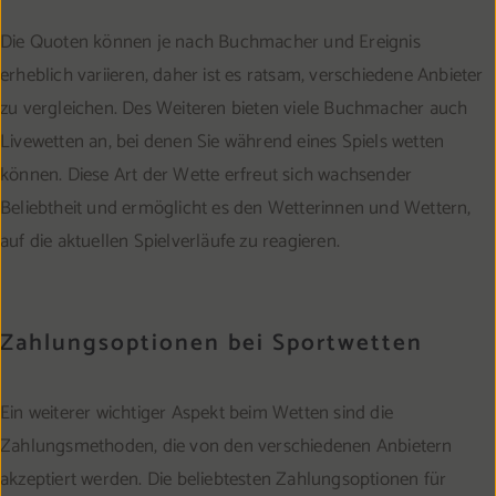
Die Quoten können je nach Buchmacher und Ereignis
erheblich variieren, daher ist es ratsam, verschiedene Anbieter
zu vergleichen. Des Weiteren bieten viele Buchmacher auch
Livewetten an, bei denen Sie während eines Spiels wetten
können. Diese Art der Wette erfreut sich wachsender
Beliebtheit und ermöglicht es den Wetterinnen und Wettern,
auf die aktuellen Spielverläufe zu reagieren.
Zahlungsoptionen bei Sportwetten
Ein weiterer wichtiger Aspekt beim Wetten sind die
Zahlungsmethoden, die von den verschiedenen Anbietern
akzeptiert werden. Die beliebtesten Zahlungsoptionen für