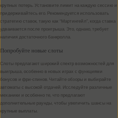
крупных потерь. Установите лимит на каждую сессию и
придерживайтесь его. Рекомендуется использовать
стратегию ставок, такую как “Мартингейл”, когда ставка
удваивается после проигрыша. Это, однако, требует
наличия достаточного банкролла.
Попробуйте новые слоты
Слоты предлагают широкий спектр возможностей для
выигрыша, особенно в новых играх с функциями
бонусов и фри-спинов. Читайте обзоры и выбирайте
автоматы с высокой отдачей. Исследуйте различные
механики и особенно те, что предлагают
дополнительные раунды, чтобы увеличить шансы на
крупные выплаты.