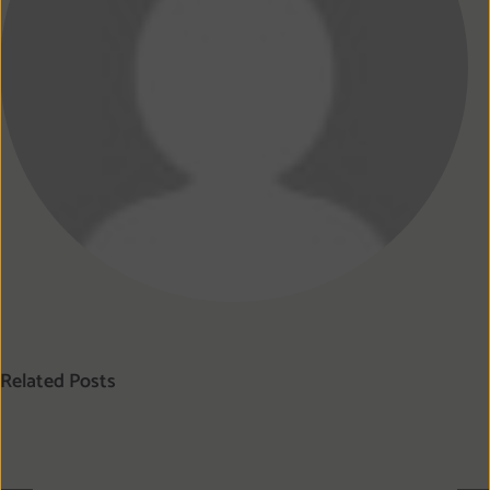
Related Posts
The
comprehensive
Sildenafil
guide
Citrat
to
Bewertung: