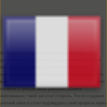
Для доступа к платформе и игре в любимые
развлечения нужно всего лишь выполнить несколько
простых шагов. Первым делом рекомендуется
зарегистрироваться, что позволит получить доступ ко
всем возможностям. Эта процедура не занимает много
времени и требует лишь указания базовой
информации, такой как email и пароль. После создания
учетной записи стоит подтвердить свой профиль через