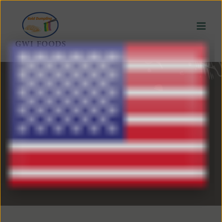
Skip
to
content