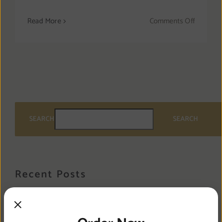
on
Read More
Comments Off
das
beste
Casino
Deutsch
SEARCH
SEARCH
Recent Posts
Вибір ігор у BC game казино: від покеру до слотів
– що обрати?