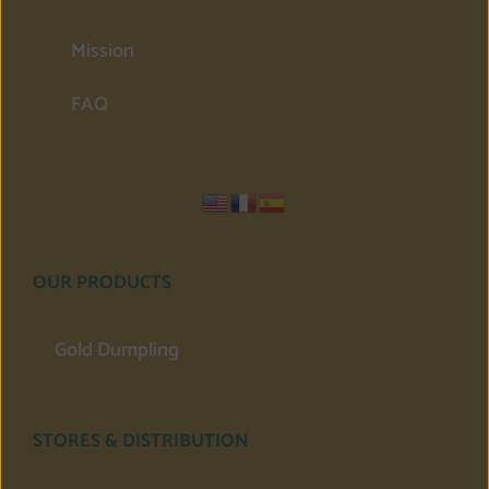
Mission
FAQ
OUR PRODUCTS
Gold Dumpling
STORES & DISTRIBUTION