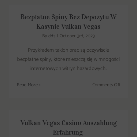
Bez
Depozyt
Bezpłatne Spiny Bez Depozytu W
W
Kasynie Vulkan Vegas
Kasynie
By
dds
|
October 3rd, 2023
Vulkan
Vegas
Przykładem takich prac są oczywiście
bezpłatne spiny, które mieszczą się w mnogości
internetowych witryn hazardowych.
on
Read More
Comments Off
Bezpłat
Spiny
Bez
Depozyt
Vulkan Vegas Casino Auszahlung
W
Erfahrung ️
Kasynie