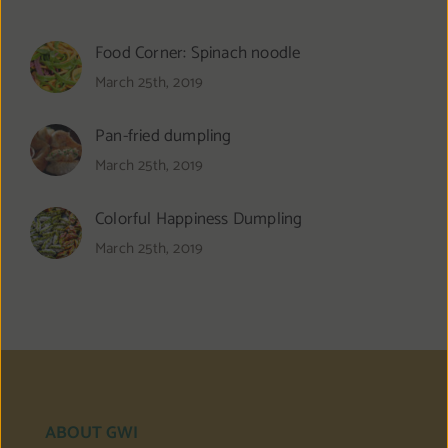
Food Corner: Spinach noodle
March 25th, 2019
Pan-fried dumpling
March 25th, 2019
Colorful Happiness Dumpling
March 25th, 2019
ABOUT GWI